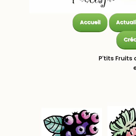
Accueil
Actual
Créa
P'tits Fruits