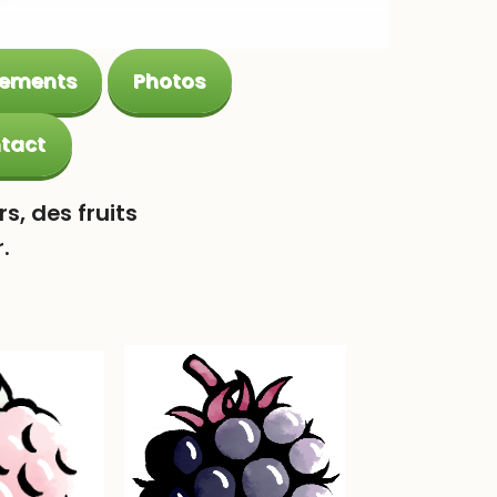
gements
Photos
tact
rs, des fruits
.