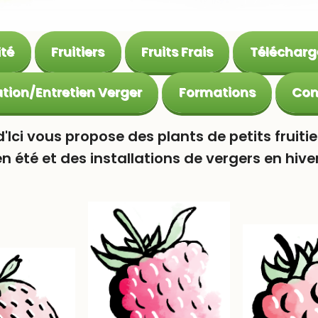
ité
Fruitiers
Fruits Frais
Téléchar
tion/Entretien Verger
Formations
Con
 d'Ici vous propose des plants de petits fruitie
en été et des installations de vergers en hiver